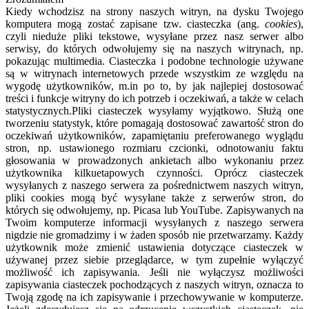
Kiedy wchodzisz na strony naszych witryn, na dysku Twojego
komputera mogą zostać zapisane tzw. ciasteczka (ang.
cookies
),
czyli nieduże pliki tekstowe, wysyłane przez nasz serwer albo
serwisy, do których odwołujemy się na naszych witrynach, np.
pokazując multimedia. Ciasteczka i podobne technologie używane
są w witrynach internetowych przede wszystkim ze względu na
wygodę użytkowników, m.in po to, by jak najlepiej dostosować
treści i funkcje witryny do ich potrzeb i oczekiwań, a także w celach
statystycznych.Pliki ciasteczek wysyłamy wyjątkowo. Służą one
tworzeniu statystyk, które pomagają dostosować zawartość stron do
oczekiwań użytkowników, zapamiętaniu preferowanego wyglądu
stron, np. ustawionego rozmiaru czcionki, odnotowaniu faktu
głosowania w prowadzonych ankietach albo wykonaniu przez
użytkownika kilkuetapowych czynności. Oprócz ciasteczek
wysyłanych z naszego serwera za pośrednictwem naszych witryn,
pliki cookies mogą być wysyłane także z serwerów stron, do
których się odwołujemy, np. Picasa lub YouTube. Zapisywanych na
Twoim komputerze informacji wysyłanych z naszego serwera
nigdzie nie gromadzimy i w żaden sposób nie przetwarzamy. Każdy
użytkownik może zmienić ustawienia dotyczące ciasteczek w
używanej przez siebie przeglądarce, w tym zupełnie wyłączyć
możliwość ich zapisywania. Jeśli nie wyłączysz możliwości
zapisywania ciasteczek pochodzących z naszych witryn, oznacza to
Twoją zgodę na ich zapisywanie i przechowywanie w komputerze.