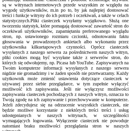
są w witrynach internetowych przede wszystkim ze względu na
wygodę użytkowników, m.in po to, by jak najlepiej dostosować
treści i funkcje witryny do ich potrzeb i oczekiwań, a także w celach
statystycznych.Pliki ciasteczek wysyłamy wyjątkowo. Służą one
tworzeniu statystyk, które pomagają dostosować zawartość stron do
oczekiwań użytkowników, zapamiętaniu preferowanego wyglądu
stron, np. ustawionego rozmiaru czcionki, odnotowaniu faktu
głosowania w prowadzonych ankietach albo wykonaniu przez
użytkownika kilkuetapowych czynności. Oprócz ciasteczek
wysyłanych z naszego serwera za pośrednictwem naszych witryn,
pliki cookies mogą być wysyłane także z serwerów stron, do
których się odwołujemy, np. Picasa lub YouTube. Zapisywanych na
Twoim komputerze informacji wysyłanych z naszego serwera
nigdzie nie gromadzimy i w żaden sposób nie przetwarzamy. Każdy
użytkownik może zmienić ustawienia dotyczące ciasteczek w
używanej przez siebie przeglądarce, w tym zupełnie wyłączyć
możliwość ich zapisywania. Jeśli nie wyłączysz możliwości
zapisywania ciasteczek pochodzących z naszych witryn, oznacza to
Twoją zgodę na ich zapisywanie i przechowywanie w komputerze.
Jeżeli zdecydujesz się na odrzucenie wszystkich ciasteczek, nie
będzie możliwe korzystanie z niektórych treści treści i usług
udostępnianych w naszych witrynach, w szczególności
wymagających logowania. Wyłączenie ciasteczek nie powoduje
natomiast braku możliwości przeglądania stron w naszych